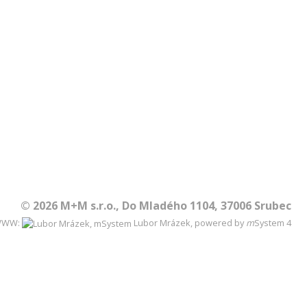
© 2026 M+M s.r.o., Do Mladého 1104, 37006 Srubec
WWW:
Lubor Mrázek, powered by
m
System
4